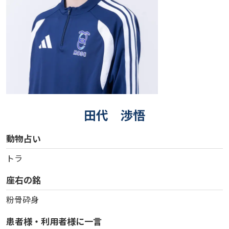
田代 渉悟
動物占い
トラ
座右の銘
粉骨砕身
患者様・利用者様に一言