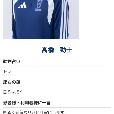
髙橋 勁士
動物占い
トラ
座右の銘
思うは招く
患者様・利用者様に一言
明るく元気なリハビリ室にします！