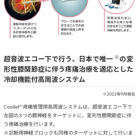
※
超音波エコー下で行う、日本で唯一
の変
形性膝関節症に伴う疼痛治療を適応とした
冷却機能付高周波システム
※2022年9月現在
Coolief* 疼痛管理用高周波システムは、超音波エコー下で
左図の3 つの膝神経をターゲットに、変形性膝関節症に伴
う疼痛治療を行います。
※診断用神経ブロックも同様のターゲットに対して行いま